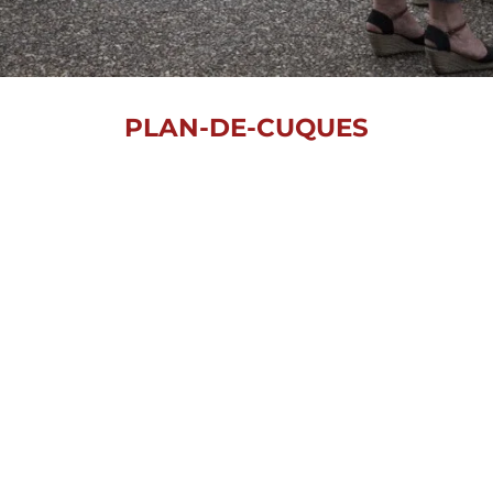
PLAN-DE-CUQUES
À partir de 2016, l'aventure s'est poursuivie à Plan-de-
Cuques.
Un nouvel espace de 100 m², avec une salle d'exposition de
50 m² dédiée aux expositions temporaires, une seconde pour
l'espace permanent.
"La Galerie d'Allauch" est devenue "La Galerie Singulier &
Pluriel", élargissant ainsi son horizon artistique.